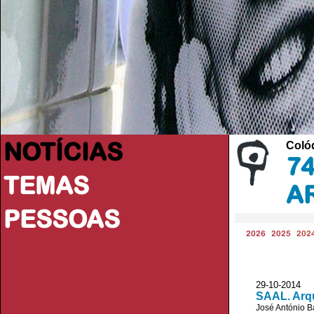
NOTÍCIAS
Colóq
74
TEMAS
A
PESSOAS
2026
2025
202
29-10-2014 J
SAAL. Arqu
José António B