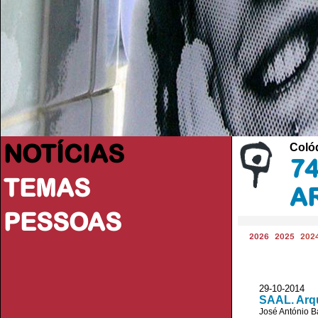
NOTÍCIAS
Colóq
74
TEMAS
A
PESSOAS
2026
2025
202
29-10-2014 J
SAAL. Arqu
José António B