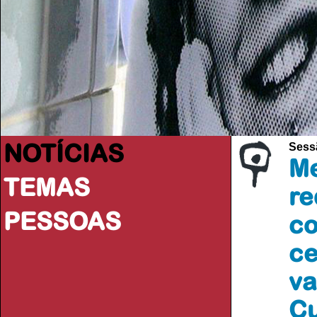
NOTÍCIAS
Sess
Me
TEMAS
re
PESSOAS
co
ce
va
Cu