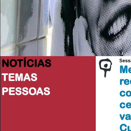
NOTÍCIAS
Sess
Me
TEMAS
re
PESSOAS
co
ce
va
Cu