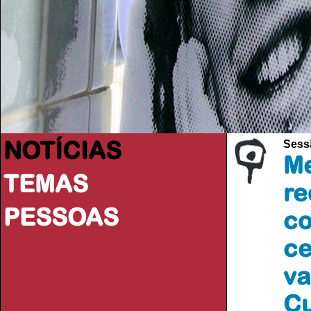
NOTÍCIAS
Sess
Me
TEMAS
re
PESSOAS
co
ce
va
Cu