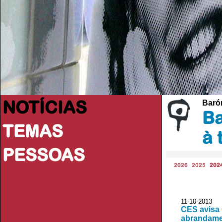
NOTÍCIAS
Baróm
Ba
TEMAS
à 
PESSOAS
2026
2025
202
11-10-2013
CES avisa 
abrandame