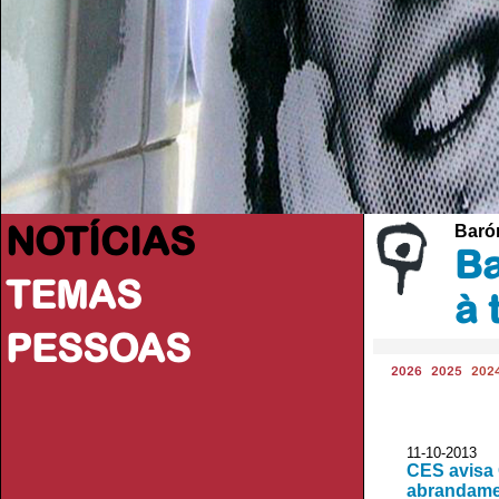
NOTÍCIAS
Baróm
Ba
TEMAS
à 
PESSOAS
2026
2025
202
11-10-2013
CES avisa 
abrandame