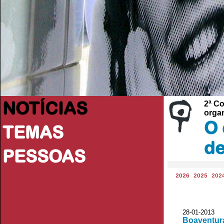
NOTÍCIAS
2ª Co
organ
O 
TEMAS
de
PESSOAS
2026
2025
202
28-01-2013
Boaventura