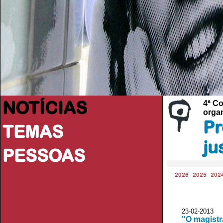
NOTÍCIAS
4ª Co
organ
Pr
TEMAS
ju
PESSOAS
2026
2025
202
23-02-2013 
"O magistr