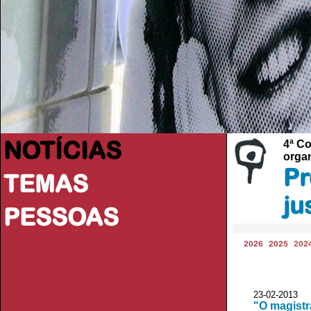
NOTÍCIAS
4ª Co
organ
Pr
TEMAS
ju
PESSOAS
2026
2025
202
23-02-2013 
"O magistr