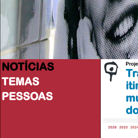
NOTÍCIAS
Proje
Tr
TEMAS
it
PESSOAS
mu
do
2026
2025
202