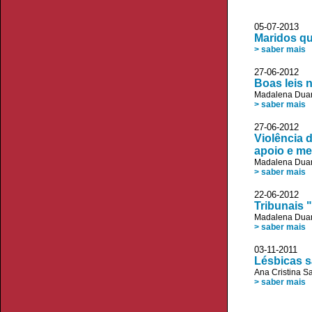
05-07-2013
Maridos q
> saber mais
27-06-2012 
Boas leis 
Madalena Duar
> saber mais
27-06-2012 
Violência 
apoio e me
Madalena Duar
> saber mais
22-06-2012
Tribunais 
Madalena Duar
> saber mais
03-11-2011 J
Lésbicas s
Ana Cristina S
> saber mais