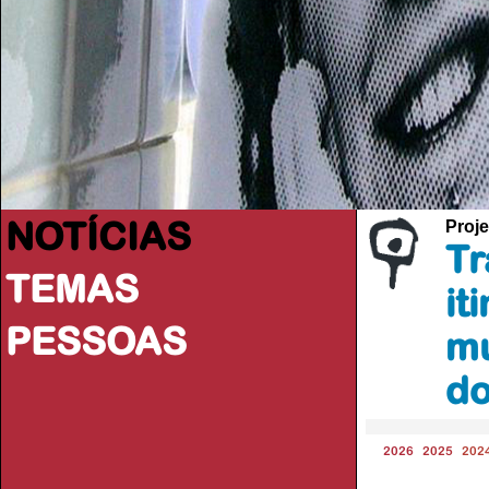
NOTÍCIAS
Proje
Tr
TEMAS
it
PESSOAS
mu
do
2026
2025
202