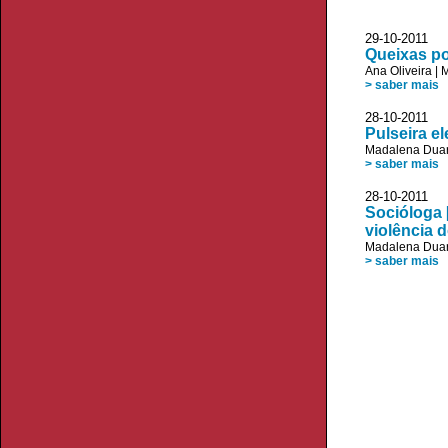
29-10-2011 
Queixas po
Ana Oliveira
|
M
> saber mais
28-10-2011
Pulseira e
Madalena Duar
> saber mais
28-10-2011 
Socióloga 
violência 
Madalena Duar
> saber mais