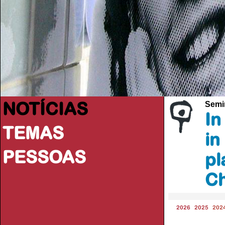
NOTÍCIAS
Semin
In
TEMAS
in
PESSOAS
pl
Ch
2026
2025
202