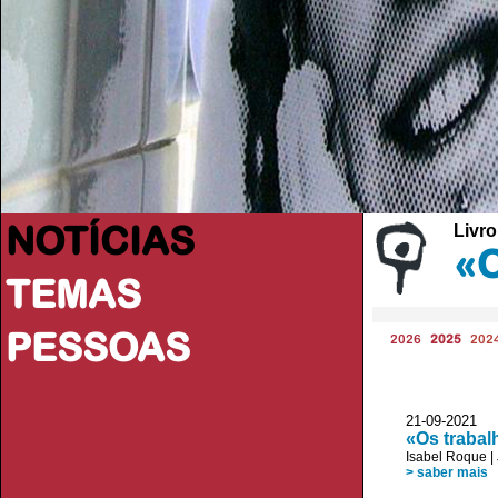
NOTÍCIAS
Livro
«O
TEMAS
PESSOAS
2026
2025
202
21-09-2021
«Os trabal
Isabel Roque
|
> saber mais