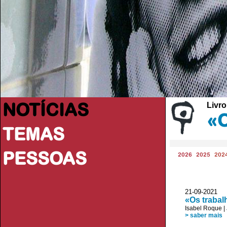
NOTÍCIAS
Livro
«O
TEMAS
PESSOAS
2026
2025
202
21-09-2021
«Os trabal
Isabel Roque
|
> saber mais