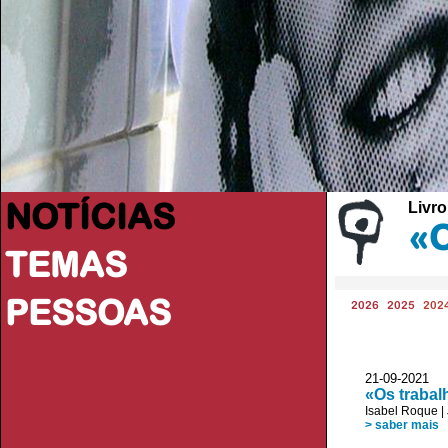
NOTÍCIAS
Livro
«O
TEMAS
PESSOAS
2026
2025
202
21-09-2021
«Os trabal
Isabel Roque
|
> saber mais