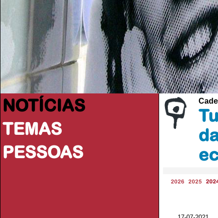
NOTÍCIAS
Cade
Tu
TEMAS
da
PESSOAS
ec
2026
2025
202
17-07-2021 V