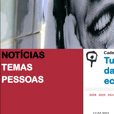
NOTÍCIAS
Cade
Tu
TEMAS
da
PESSOAS
ec
2026
2025
202
17-07-2021