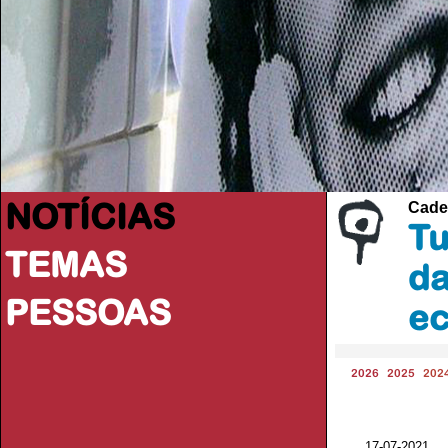
NOTÍCIAS
Cade
Tu
TEMAS
da
PESSOAS
ec
2026
2025
202
17-07-2021