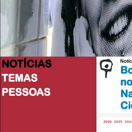
NOTÍCIAS
Notíc
Bo
TEMAS
no
PESSOAS
Na
Ci
2026
2025
202