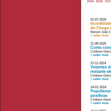
2026
2025
202
01-07-2026 V
Incivilida
do Chega 
Manuel João C
> saber mais
21-08-2025
Como conq
Cristiano Giano
> saber mais
22-11-2024 V
Votantes d
restante el
Cristiano Giano
> saber mais
24-01-2024 V
Populismos
positivas
Cristiano Giano
> saber mais