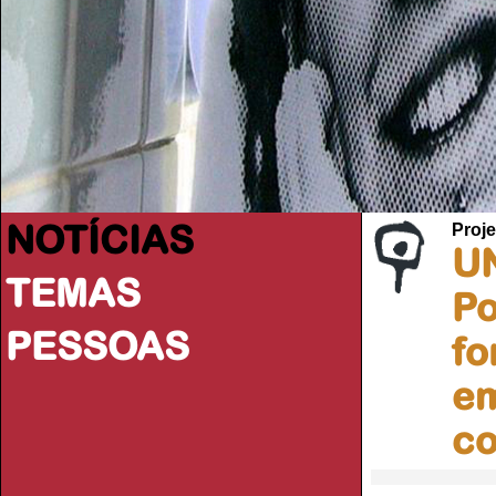
NOTÍCIAS
Proje
UN
TEMAS
Po
PESSOAS
fo
em
co