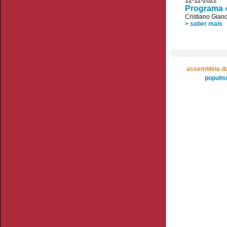
12-11-2022
Programa «
Cristiano Giano
> saber mais
assembleia da
populi