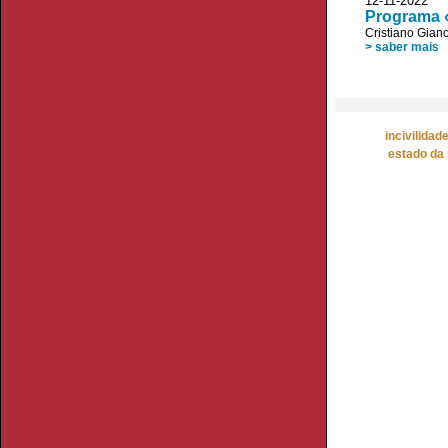
12-11-2022
Programa «
Cristiano Giano
> saber mais
incivilidad
estado da