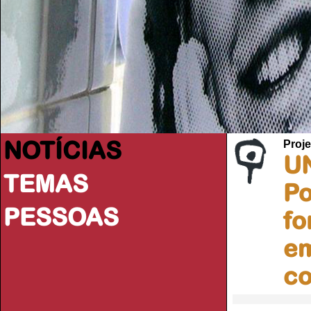
NOTÍCIAS
Proje
UN
TEMAS
Po
PESSOAS
fo
em
co