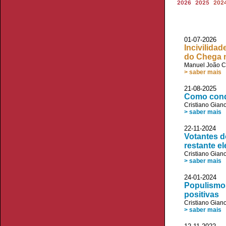
2026
2025
202
01-07-2026 V
Incivilida
do Chega 
Manuel João C
> saber mais
21-08-2025
Como conq
Cristiano Giano
> saber mais
22-11-2024 V
Votantes d
restante el
Cristiano Giano
> saber mais
24-01-2024 V
Populismos
positivas
Cristiano Giano
> saber mais