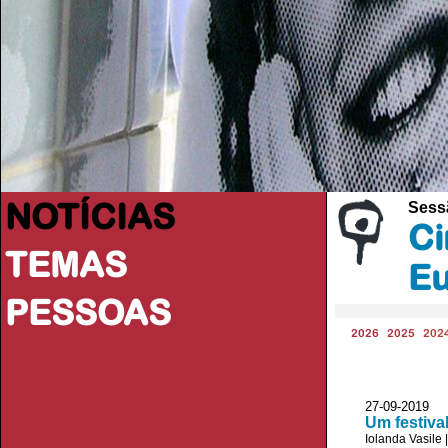
NOTÍCIAS
Sess
Ci
TEMAS
Eu
PESSOAS
2026
2025
202
27-09-2019 P
Um festiva
Iolanda Vasile