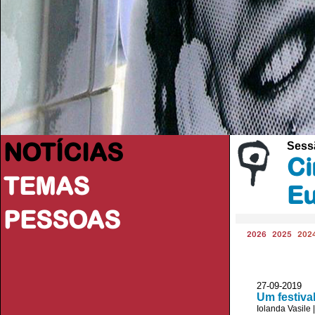
NOTÍCIAS
Sess
Ci
TEMAS
Eu
PESSOAS
2026
2025
202
27-09-2019 P
Um festiva
Iolanda Vasile