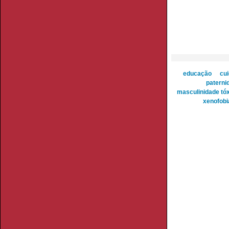
educação
cu
paterni
masculinidade tó
xenofobi