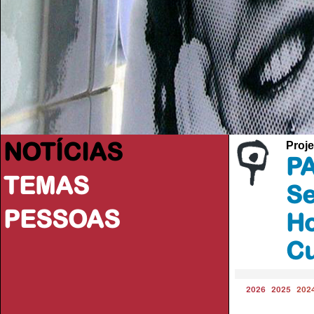
NOTÍCIAS
Proje
PA
TEMAS
Se
PESSOAS
Ho
C
2026
2025
202