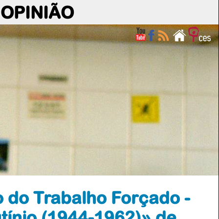
OPINIÃO
o do Trabalho Forçado -
tínio (1944-1962)» de