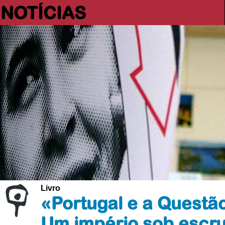
NOTÍCIAS
Livro
«Portugal e a Questã
Um império sob escru