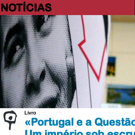
NOTÍCIAS
Livro
«Portugal e a Questã
Um império sob escru