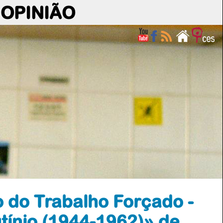
OPINIÃO
o do Trabalho Forçado -
tínio (1944-1962)» de