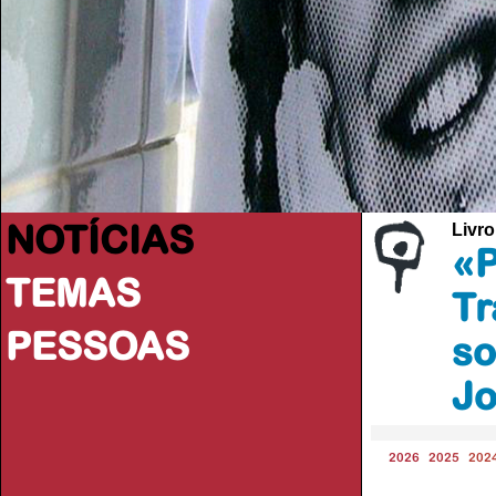
NOTÍCIAS
Livro
«P
TEMAS
Tr
PESSOAS
so
Jo
2026
2025
202