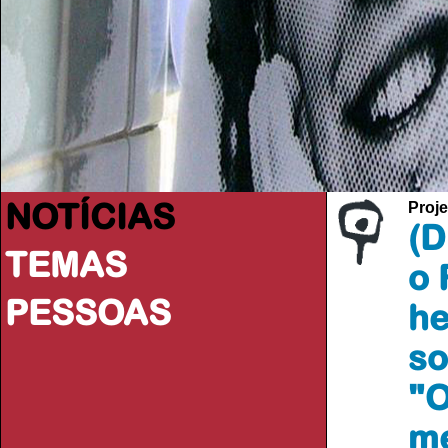
NOTÍCIAS
Proje
(D
TEMAS
o 
PESSOAS
he
so
"O
me