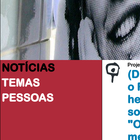
NOTÍCIAS
Proje
(D
TEMAS
o 
PESSOAS
he
so
"O
me