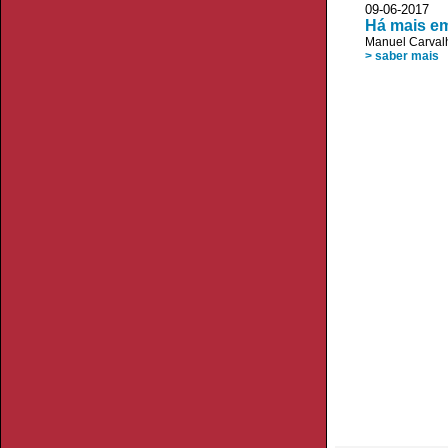
09-06-2017
Há mais em
Manuel Carvalh
> saber mais