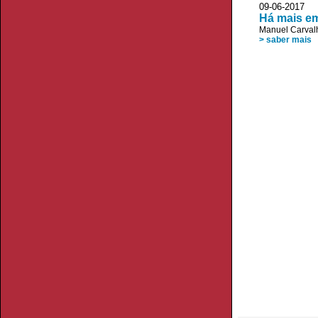
09-06-2017
Há mais em
Manuel Carvalh
> saber mais