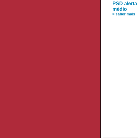
PSD alerta
médio
> saber mais