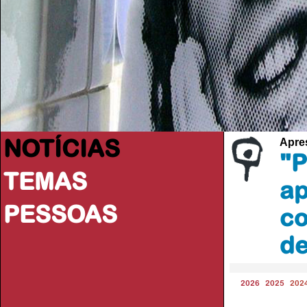
NOTÍCIAS
Apres
"P
TEMAS
ap
PESSOAS
co
de
2026
2025
202