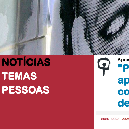
NOTÍCIAS
Apres
"P
TEMAS
ap
PESSOAS
co
de
2026
2025
202