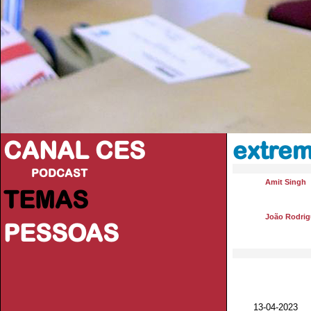
CANAL CES
extrem
PODCAST
Amit Singh
TEMAS
João Rodrig
PESSOAS
13-04-20