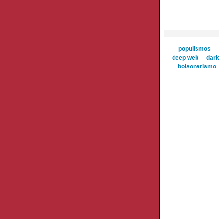
populismos
deep web
dark
bolsonarismo