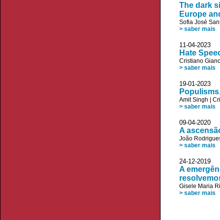
The dark si
Europe an
Sofia José San
> saber mais
11-04-20
Hate Speec
Cristiano Giano
> saber mais
19-01-20
Populisms,
Amit Singh
|
Cr
> saber mais
09-04-20
A ascensão
João Rodrigue
> saber mais
24-12-20
A emergênc
resolvemos
Gisele Maria R
> saber mais