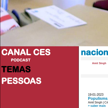
CANAL CES
nacion
PODCAST
Amit Singh
TEMAS
PESSOAS
19-01-20
Populisms,
Amit Singh
|
Cr
> saber mais