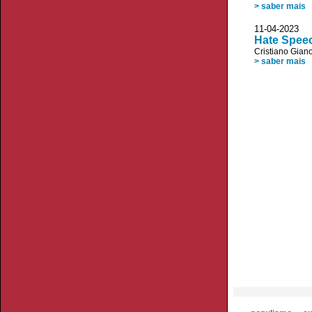
> saber mais
11-04-20
Hate Speec
Cristiano Giano
> saber mais