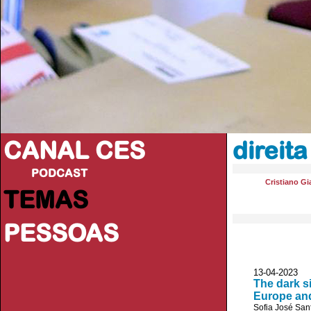
CANAL CES
direita
PODCAST
Cristiano Gi
TEMAS
PESSOAS
13-04-20
The dark si
Europe an
Sofia José San