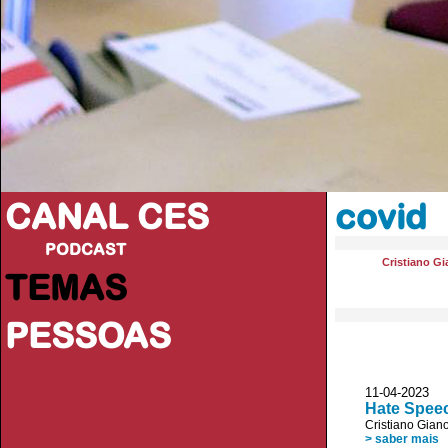
CANAL CES
covid
PODCAST
Cristiano Gi
TEMAS
PESSOAS
11-04-20
Hate Speec
Cristiano Giano
> saber mais