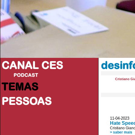
CANAL CES
desin
PODCAST
Cristiano Gi
TEMAS
PESSOAS
11-04-20
Hate Speec
Cristiano Giano
> saber mais