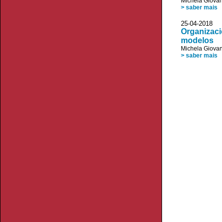
Michela Giovan
> saber mais
25-04-20
Organizaci
modelos
Michela Giovan
> saber mais