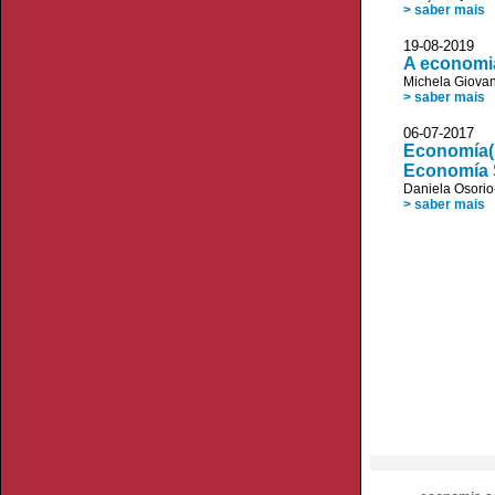
> saber mais
19-08-20
A economia
Michela Giovan
> saber mais
06-07-20
Economía(s)
Economía S
Daniela Osori
> saber mais