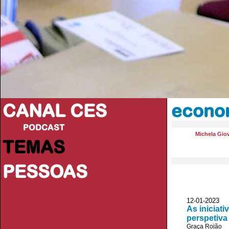
CANAL CES
econom
PODCAST
Michela Gio
TEMAS
PESSOAS
12-01-20
As iniciat
perspetiva
Graça Rojão