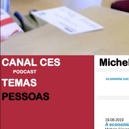
CANAL CES
Miche
PODCAST
TEMAS
economia soci
PESSOAS
19-08-20
A economia