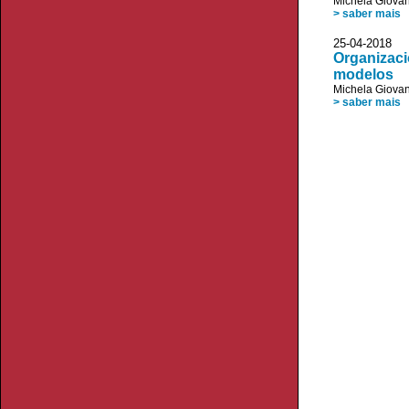
Michela Giovan
> saber mais
25-04-20
Organizaci
modelos
Michela Giovan
> saber mais