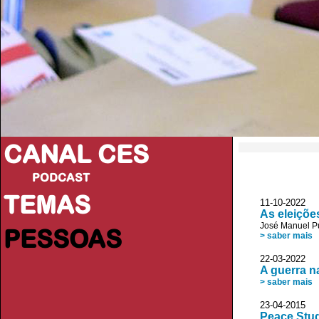
CANAL CES
PODCAST
TEMAS
11-10-20
As eleições
José Manuel P
PESSOAS
> saber mais
22-03-20
A guerra n
> saber mais
23-04-20
Peace Stud