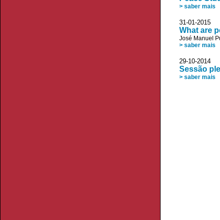
> saber mais
31-01-20
What are p
José Manuel P
> saber mais
29-10-20
Sessão ple
> saber mais