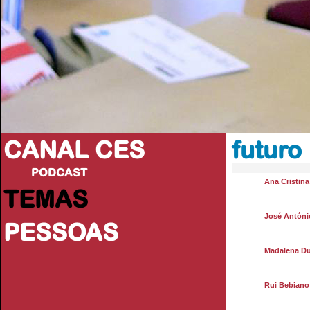
CANAL CES
futuro
PODCAST
Ana Cristin
TEMAS
José Antóni
PESSOAS
Madalena Du
Rui Bebiano