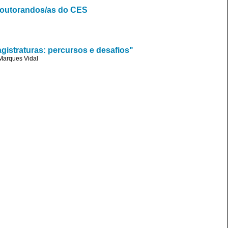
 Doutorandos/as do CES
istraturas: percursos e desafios"
Marques Vidal