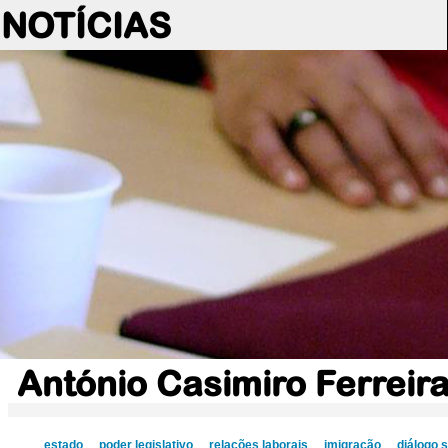
NOTÍCIAS
António Casimiro Ferreir
estado
poder legislativo
relações laborais
imigração
diálogo s