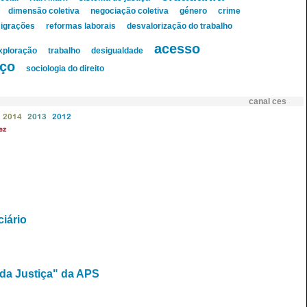
dimensão coletiva
negociação coletiva
género
crime
igrações
reformas laborais
desvalorização do trabalho
acesso
exploração
trabalho
desigualdade
ço
sociologia do direito
canal ces
2014
2013
2012
ez
ciário
 da Justiça" da APS