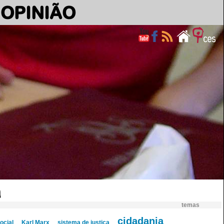
OPINIÃO
a
temas
cidadania
ocial
Karl Marx
sistema de justiça