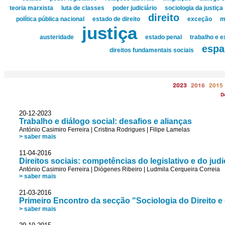
teoria marxista
luta de classes
poder judiciário
sociologia da justiça
direito
política pública nacional
estado de direito
exceção
m
justiça
austeridade
estado penal
trabalho e 
espa
direitos fundamentais sociais
2023
2016
2015
D
20-12-2023
Trabalho e diálogo social: desafios e alianças
António Casimiro Ferreira
|
Cristina Rodrigues
|
Filipe Lamelas
> saber mais
11-04-2016
Direitos sociais: competências do legislativo e do judi
António Casimiro Ferreira
|
Diógenes Ribeiro
|
Ludmila Cerqueira Correia
> saber mais
21-03-2016
Primeiro Encontro da secção "Sociologia do Direito e
> saber mais