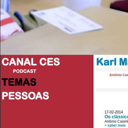
CANAL CES
Karl M
PODCAST
António Cas
TEMAS
PESSOAS
17-02-20
Os clássic
António Casimi
> saber mais