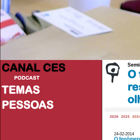
CANAL CES
Semi
O 
PODCAST
re
TEMAS
ol
PESSOAS
2026
2025
202
24-02-20
O fenômeno