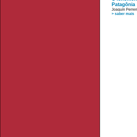
Patagônia
Joaquín Perre
> saber mais