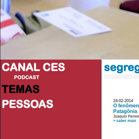
CANAL CES
segreg
PODCAST
TEMAS
PESSOAS
24-02-20
O fenômeno
Patagônia
Joaquín Perre
> saber mais